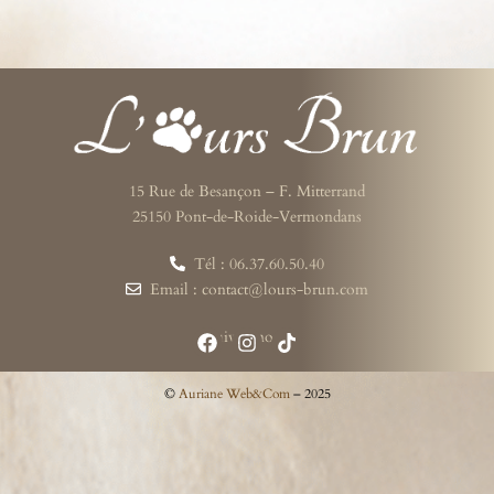
15 Rue de Besançon – F. Mitterrand
25150 Pont-de-Roide-Vermondans
Tél : 06.37.60.50.40
Email : contact@lours-brun.com
Suivez-nous
©
Auriane Web&Com
– 2025