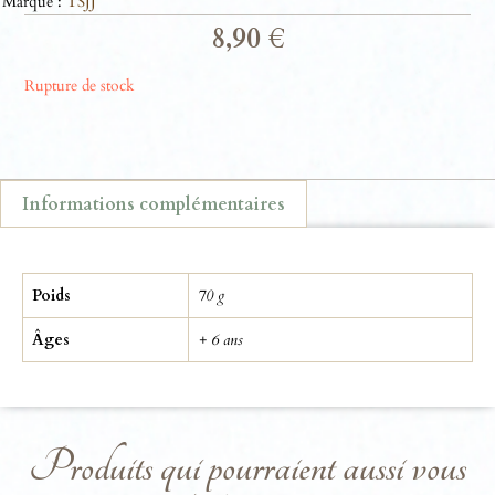
Marque :
TSJJ
8,90
€
Rupture de stock
Informations complémentaires
Informations complémentaires
Poids
70 g
Âges
+ 6 ans
Produits qui pourraient aussi vous