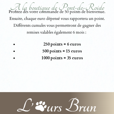
A la boutique de Pont-de-Roide
Profitez dès votre commande de 50 points de bienvenue.
Ensuite, chaque euro dépensé vous rapportera un point.
Différents cumules vous permettront de gagner des
remises valables également 6 mois :
250 points = 6 euros
500 points = 15 euros
1000 points = 35 euros