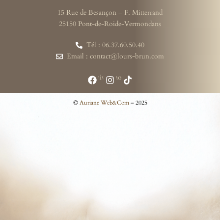
15 Rue de Besançon – F. Mitterrand
25150 Pont-de-Roide-Vermondans
Tél : 06.37.60.50.40
Email : contact@lours-brun.com
Suivez-nous
©
Auriane Web&Com
– 2025