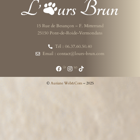
15 Rue de Besançon – F. Mitterrand
25150 Pont-de-Roide-Vermondans
Tél : 06.37.60.50.40
Email : contact@lours-brun.com
Suivez-nous
©
Auriane Web&Com
– 2025