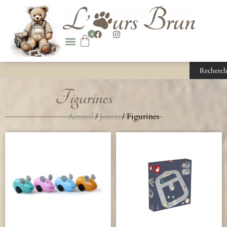
0
Recherch
Figurines
Accueil
/
Jouets
/ Figurines