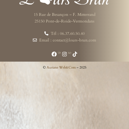
15 Rue de Besançon – F. Mitterrand
25150 Pont-de-Roide-Vermondans
Tél : 06.37.60.50.40
Email : contact@lours-brun.com
Suivez-nous
©
Auriane Web&Com
– 2025