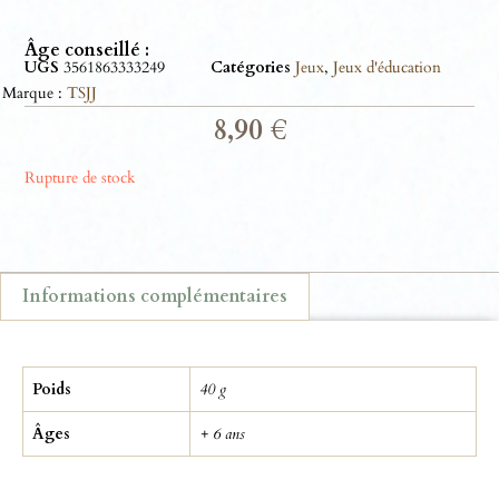
Âge conseillé :
UGS
3561863333249
Catégories
Jeux
,
Jeux d'éducation
Marque :
TSJJ
8,90
€
Rupture de stock
Informations complémentaires
Informations complémentaires
Poids
40 g
Âges
+ 6 ans