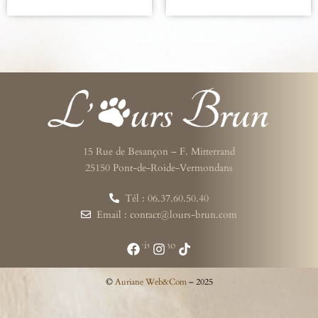
15 Rue de Besançon – F. Mitterrand
25150 Pont-de-Roide-Vermondans
Tél : 06.37.60.50.40
Email : contact@lours-brun.com
Suivez-nous
©
Auriane Web&Com
– 2025