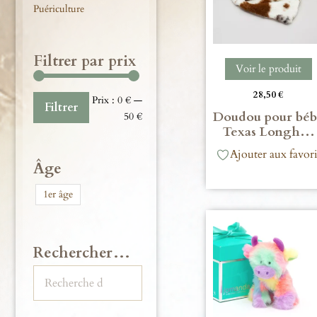
Puériculture
Filtrer par prix
Voir le produit
28,50
€
Prix :
0 €
—
Filtrer
Doudou pour bé
50 €
Texas Longh…
Ajouter aux favori
Âge
1er âge
Rechercher…