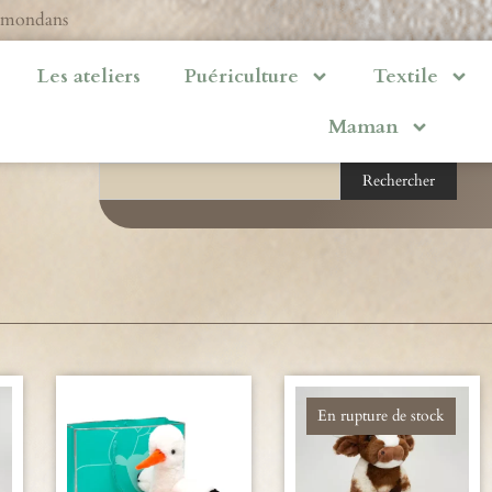
ermondans
Les ateliers
Puériculture
Textile
Maman
Rechercher
En rupture de stock