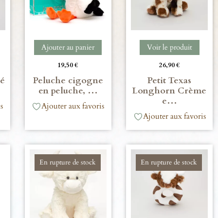
Ajouter au panier
Voir le produit
19,50
€
26,90
€
bé
Peluche cigogne
Petit Texas
en peluche, …
Longhorn Crème
e…
s
Ajouter aux favoris
Ajouter aux favoris
En rupture de stock
En rupture de stock