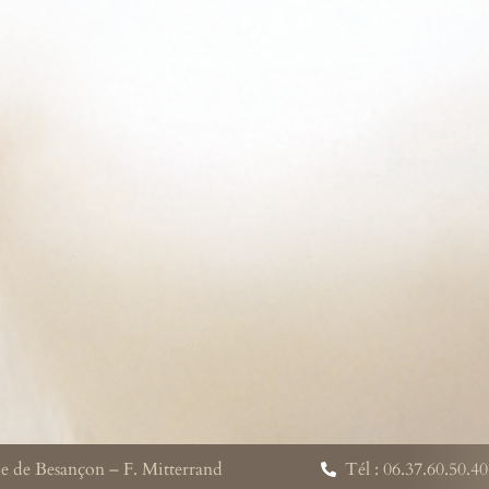
e de Besançon – F. Mitterrand
Tél : 06.37.60.50.40