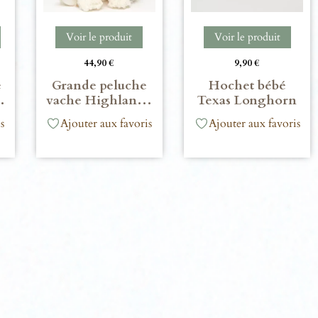
Voir le produit
Voir le produit
44,90
€
9,90
€
e
Grande peluche
Hochet bébé
…
vache Highlan…
Texas Longhorn
s
Ajouter aux favoris
Ajouter aux favoris