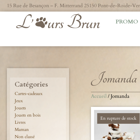
15 Rue de Besançon – F. Mitterrand 25150 Pont-de-Roide-V
PROMO
Jomanda
Catégories
Cartes-cadeaux
Accueil
/ Jomanda
Jeux
Jouets
Jouets en bois
En rupture de stock
Livres
Maman
Non classé