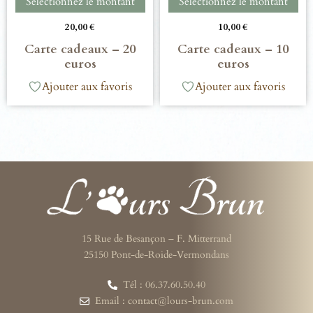
Sélectionnez le montant
Sélectionnez le montant
20,00
€
10,00
€
Carte cadeaux – 20
Carte cadeaux – 10
euros
euros
Ajouter aux favoris
Ajouter aux favoris
15 Rue de Besançon – F. Mitterrand
25150 Pont-de-Roide-Vermondans
Tél : 06.37.60.50.40
Email : contact@lours-brun.com