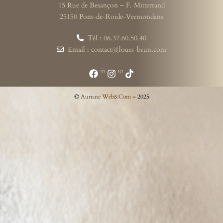
15 Rue de Besançon – F. Mitterrand
25150 Pont-de-Roide-Vermondans
Tél : 06.37.60.50.40
Email : contact@lours-brun.com
Suivez-nous
©
Auriane Web&Com
– 2025