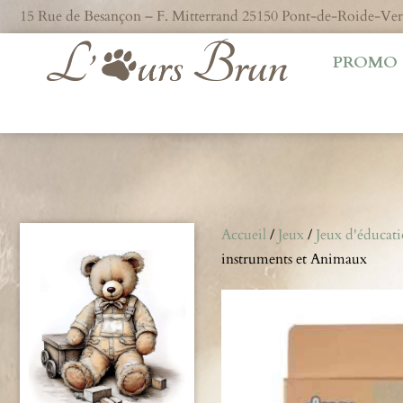
15 Rue de Besançon – F. Mitterrand 25150 Pont-de-Roide-V
PROMO
Accueil
/
Jeux
/
Jeux d'éducat
instruments et Animaux