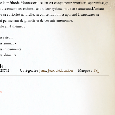
de la méthode Montessori, ce jeu est conçu pour favoriser l’apprentissage
nouissement des enfants, selon leur rythme, tout en s’amusant.L’enfant
e sa curiosité naturelle, sa concentration et apprend à structurer sa
ui permettant de grandir et de devenir autonome.
le en 4 thèmes :
es saison
es animaux
es instruments
es aliments
lé :
428732
Catégories
Jeux
,
Jeux d'éducation
Marque :
TSJJ
ck