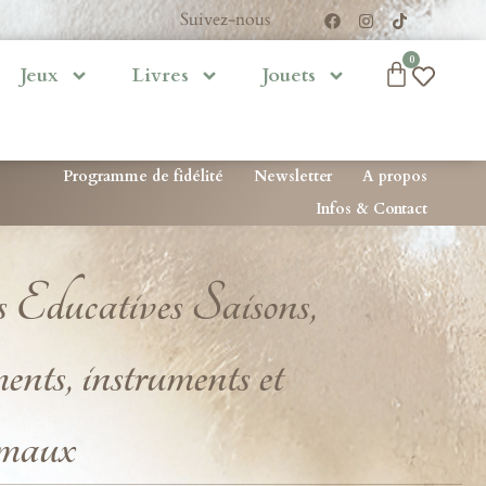
Suivez-nous
0
Jeux
Livres
Jouets
Programme de fidélité
Newsletter
A propos
Infos & Contact
 Educatives Saisons,
ts, instruments et
maux