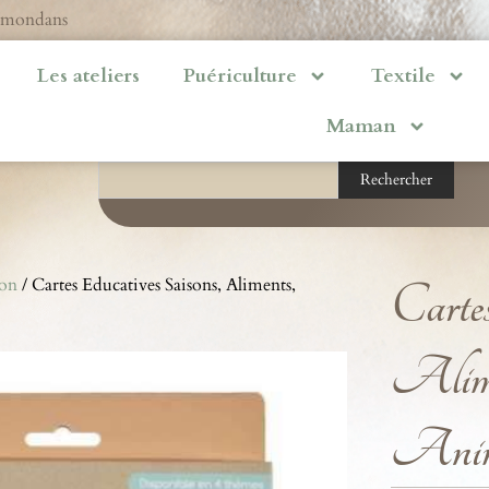
ermondans
Les ateliers
Puériculture
Textile
Maman
Rechercher
ion
/ Cartes Educatives Saisons, Aliments,
Cartes
Alimen
Ani