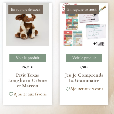
En rupture de stock
En rupture de stock
Voir le produit
Voir le produit
26,90
€
8,90
€
Petit Texas
Jeu Je Comprends
Longhorn Crème
La Grammaire
et Marron
Ajouter aux favoris
Ajouter aux favoris