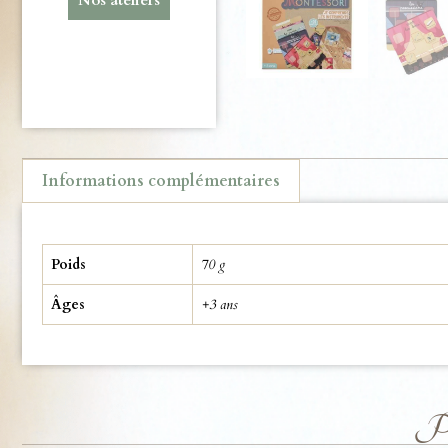
Informations complémentaires
Informations complémentaires
Poids
70 g
Âges
+3 ans
Pro