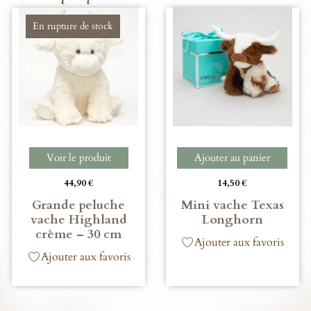
En rupture de stock
Voir le produit
Ajouter au panier
44,90
€
14,50
€
Grande peluche
Mini vache Texas
vache Highland
Longhorn
crème – 30 cm
Ajouter aux favoris
Ajouter aux favoris