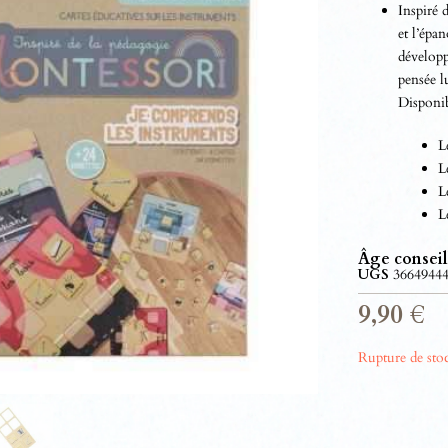
Inspiré 
et l’épa
développ
pensée l
Disponib
L
L
L
L
Âge conseil
UGS
3664944
9,90
€
Rupture de sto