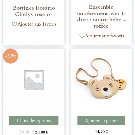
Ensemble
Bottines Rosario
survêtement avec t-
Chelys rose or
shirt voiture bébé –
Ajouter aux favoris
toffee
Ajouter aux favoris
-50%
Choix des options
Ajouter au panier
39,90
€
14,90
€
20,00
€