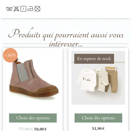
Produits qui pourraient aussi vous
intéresser...
-36%
En rupture de stock
Choix des options
Choix des options
77,90
€
51,90
€
50,00
€