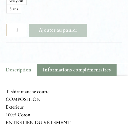
Garçons
3 ans
Ajouter au panier
Description
Informations complémentaires
Description
T-shirt manche courte
COMPOSITION
Extèrieur
100% Coton
ENTRETIEN DU VÊTEMENT