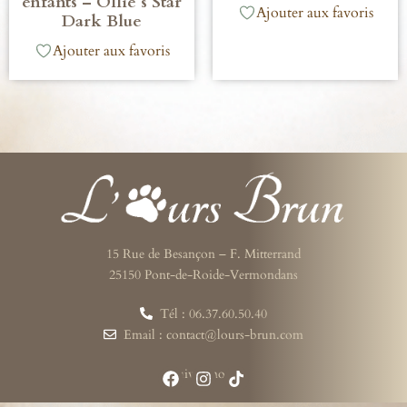
enfants – Ollie s Star
Ajouter aux favoris
Dark Blue
Ajouter aux favoris
15 Rue de Besançon – F. Mitterrand
25150 Pont-de-Roide-Vermondans
Tél : 06.37.60.50.40
Email : contact@lours-brun.com
Suivez-nous