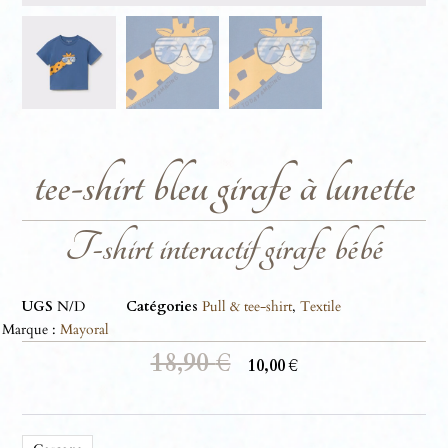
tee-shirt bleu girafe à lunette
T-shirt interactif girafe bébé
UGS
N/D
Catégories
Pull & tee-shirt
,
Textile
Marque :
Mayoral
18,90
€
10,00
€