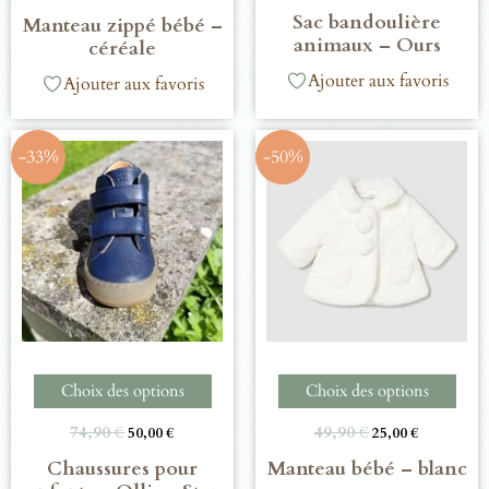
Sac bandoulière
Manteau zippé bébé –
animaux – Ours
céréale
Ajouter aux favoris
Ajouter aux favoris
-33%
-50%
Choix des options
Choix des options
74,90
€
49,90
€
50,00
€
25,00
€
Chaussures pour
Manteau bébé – blanc