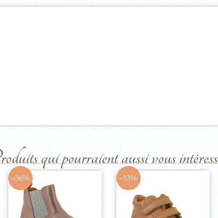
duits qui pourraient aussi vous intéresse
-36%
-33%