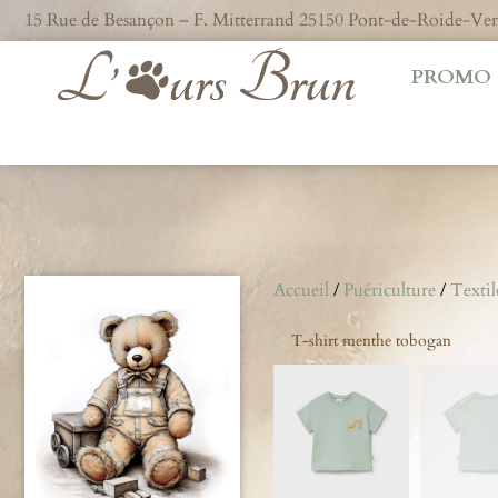
15 Rue de Besançon – F. Mitterrand 25150 Pont-de-Roide-V
PROMO
Accueil
/
Puériculture
/
Textil