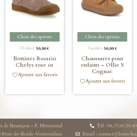
Choix des options
Choix des options
77,90
€
74,90
€
50,00
€
50,00
€
Bottines Rosario
Chaussures pour
Chelys rose or
enfants – Ollie S
Cognac
Ajouter aux favoris
Ajouter aux favoris
e de Besançon – F. Mitterrand
Tél : 06.37.60.50.40
0 Pont-de-Roide-Vermondans
Email : contact@lours-b