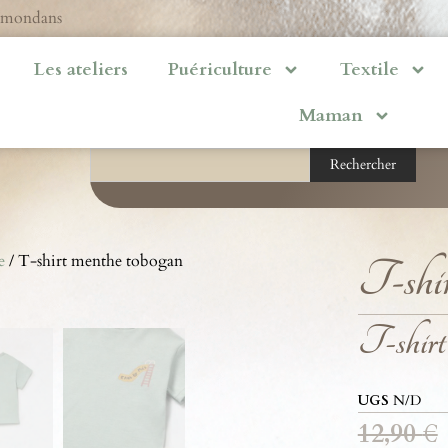
ermondans
Les ateliers
Puériculture
Textile
Maman
Rechercher
e
/ T-shirt menthe tobogan
T-shir
T-shirt
UGS
N/D
12,90
€