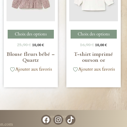
Choix des options
Choix des options
25,90
€
16,90
€
10,00
€
10,00
€
Blouse fleurs bébé –
T-shirt imprimé
Quartz
ourson or
Ajouter aux favoris
Ajouter aux favoris
Suivez-nous
run.com