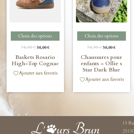
Choix des options
Choix des options
74,90
€
74,90
€
50,00
€
50,00
€
Baskets Rosario
Chaussures pour
High-Top Cognac
enfants – Ollie s
Star Dark Blue
Ajouter aux favoris
Ajouter aux favoris
15 Ru
2515