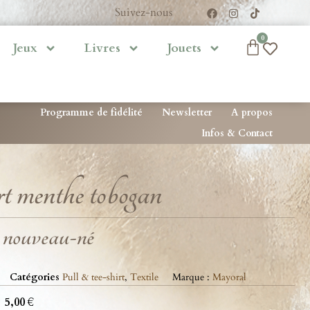
Suivez-nous
0
Jeux
Livres
Jouets
Programme de fidélité
Newsletter
A propos
Infos & Contact
t menthe tobogan
 nouveau-né
Catégories
Pull & tee-shirt
,
Textile
Marque :
Mayoral
5,00
€