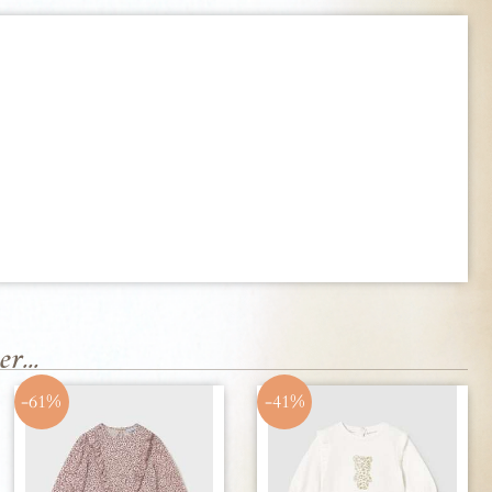
r...
-61%
-41%