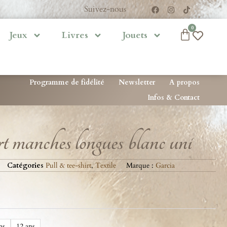
Suivez-nous
0
Jeux
Livres
Jouets
Programme de fidélité
Newsletter
A propos
Infos & Contact
t manches longues blanc uni
Catégories
Pull & tee-shirt
,
Textile
Marque :
Garcia
ns
12 ans