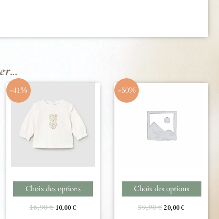
r...
-41%
-50%
Choix des options
Choix des options
16,90
€
39,90
€
10,00
€
20,00
€