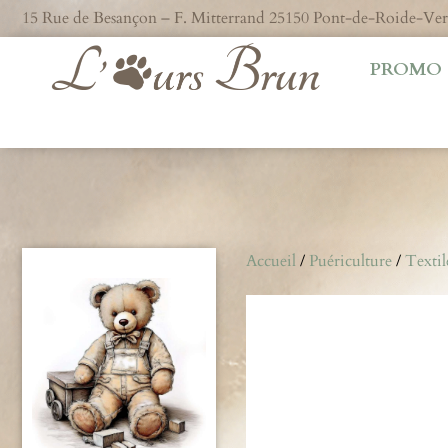
15 Rue de Besançon – F. Mitterrand 25150 Pont-de-Roide-V
PROMO
Accueil
/
Puériculture
/
Textil