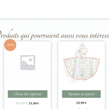
duits qui pourraient aussi vous intéresse
-50%
Choix des options
Ajouter au panier
29,90
€
20,90
€
15,00
€