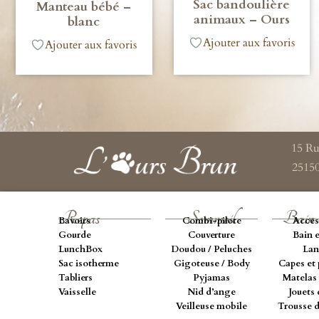
Sac bandoulière
Manteau bébé –
animaux – Ours
blanc
Ajouter aux favoris
Ajouter aux favoris
15 Ru
2515
Repas
Sommeil
Bain 
Bavoirs
Combi-pilote
Acces
Gourde
Couverture
Bain e
LunchBox
Doudou / Peluches
Lan
Sac isotherme
Gigoteuse / Body
Capes et 
Tabliers
Pyjamas
Matelas 
Vaisselle
Nid d’ange
Jouets 
Veilleuse mobile
Trousse d