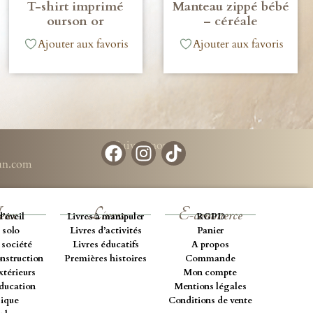
T-shirt imprimé
Manteau zippé bébé
ourson or
– céréale
Ajouter aux favoris
Ajouter aux favoris
Suivez-nous
run.com
eux
Livres
E-commerce
d’éveil
Livres à manipuler
RGPD
 solo
Livres d’activités
Panier
 société
Livres éducatifs
A propos
onstruction
Premières histoires
Commande
xtérieurs
Mon compte
éducation
Mentions légales
ique
Conditions de vente