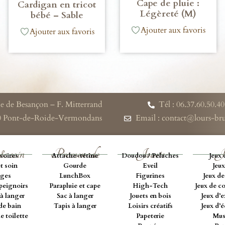
Cape de pluie :
Cardigan en tricot
Légèreté (M)
bébé – Sable
Ajouter aux favoris
Ajouter aux favoris
e de Besançon – F. Mitterrand
Tél : 06.37.60.50.40
0 Pont-de-Roide-Vermondans
Email : contact@lours-b
& soin
Promenade
Jouets
J
soires
Attache-tétine
Doudou / Peluches
Jeux 
t soin
Gourde
Eveil
Jeux
ges
LunchBox
Figurines
Jeux de
peignoirs
Parapluie et cape
High-Tech
Jeux de c
à langer
Sac à langer
Jouets en bois
Jeux d’e
de bain
Tapis à langer
Loisirs créatifs
Jeux d’
e toilette
Papeterie
Mus