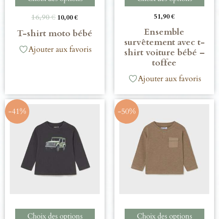
16,90
€
51,90
€
10,00
€
Ensemble
T-shirt moto bébé
survêtement avec t-
Ajouter aux favoris
shirt voiture bébé –
toffee
Ajouter aux favoris
-41%
-50%
Choix des options
Choix des options