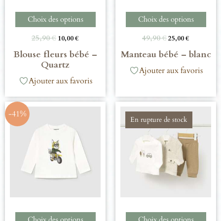
Choix des options
Choix des options
25,90
€
49,90
€
10,00
€
25,00
€
Blouse fleurs bébé –
Manteau bébé – blanc
Quartz
Ajouter aux favoris
Ajouter aux favoris
-41%
En rupture de stock
Choix des options
Choix des options