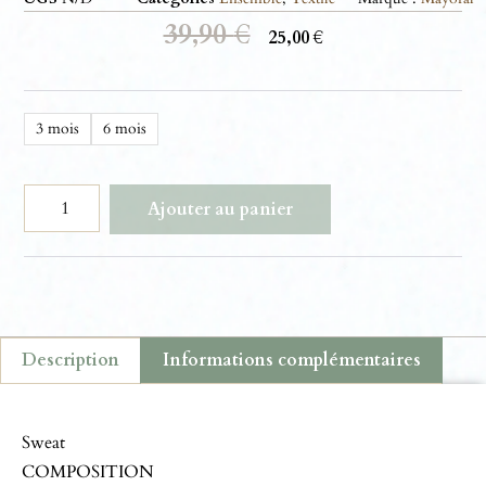
39,90
€
25,00
€
3 mois
6 mois
Ajouter au panier
Description
Informations complémentaires
Description
Sweat
COMPOSITION