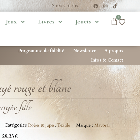
Suivez-nous
0
Jeux
Livres
Jouets
Programme de fidélité
Newsletter
A propos
Infos & Contact
ayé rouge et blanc
yée fille
Catégories
Robes & jupes
,
Textile
Marque :
Mayoral
29,33
€