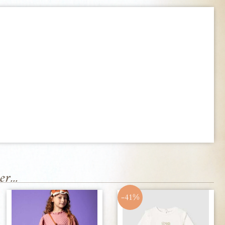
r...
-41%