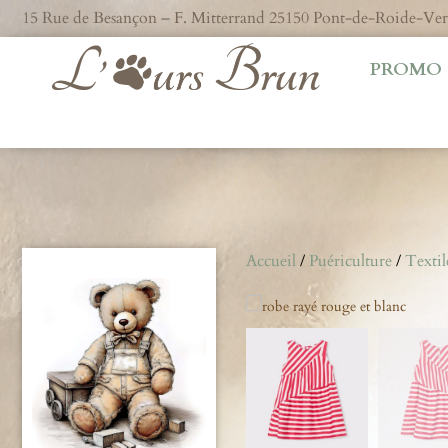
15 Rue de Besançon – F. Mitterrand 25150 Pont-de-Roide-V
PROMO
Accueil
/
Puériculture
/
Textil