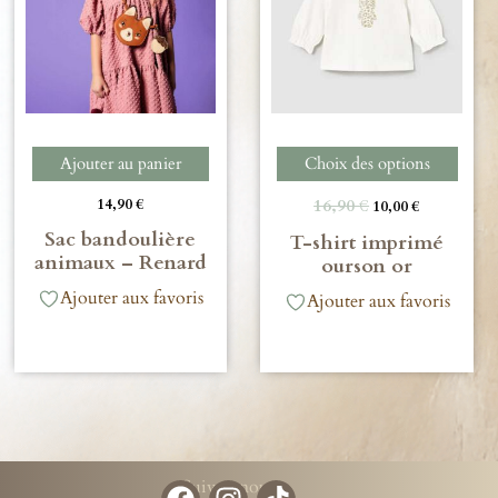
Ajouter au panier
Choix des options
14,90
€
16,90
€
10,00
€
Sac bandoulière
T-shirt imprimé
animaux – Renard
ourson or
Ajouter aux favoris
Ajouter aux favoris
Suivez-nous