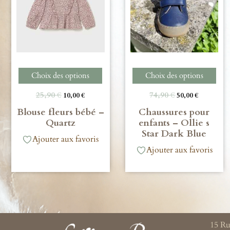
Choix des options
Choix des options
25,90
€
74,90
€
10,00
€
50,00
€
Blouse fleurs bébé –
Chaussures pour
Quartz
enfants – Ollie s
Star Dark Blue
Ajouter aux favoris
Ajouter aux favoris
15 Ru