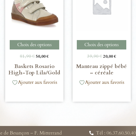
Choix des options
Choix des options
81,90
€
39,90
€
50,00
€
20,00
€
Baskets Rosario
Manteau zippé bébé
High-Top Lila/Gold
– céréale
Ajouter aux favoris
Ajouter aux favoris
e de Besançon – F. Mitterrand
Tél : 06.37.60.50.40