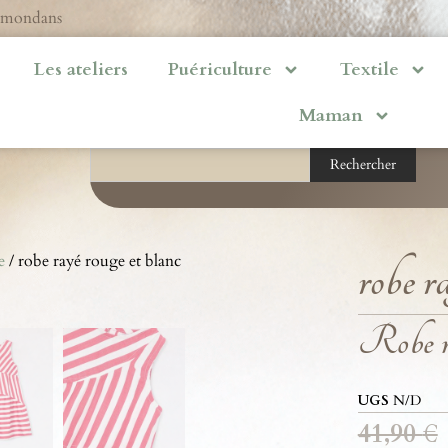
ermondans
Les ateliers
Puériculture
Textile
Maman
Rechercher
e
/ robe rayé rouge et blanc
robe r
Robe ra
UGS
N/D
41,90
€