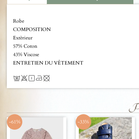
Description
Robe
COMPOSITION
Extèrieur
57% Coton
43% Viscose
ENTRETIEN DU VÊTEMENT
Pro
-61%
-33%