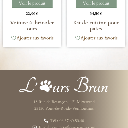
Voir le produit
Voir le produit
22,90
€
34,50
€
Voiture à bricoler
Kit de cuisine pour
ours
pates
Ajouter aux favoris
Ajouter aux favoris
15 Rue de Besançon – F. Mitterrand
25150 Pont-de-Roide-Vermondans
Tél : 06.37.60.50.40
Email : contact@lours-brun.com