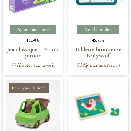
Ajouter au panier
Voir le produit
15,50
€
45,90
€
Jeu classique – Yam’s
Tablette lumineuse
junior
Kidywolf
Ajouter aux favoris
Ajouter aux favoris
En rupture de stock