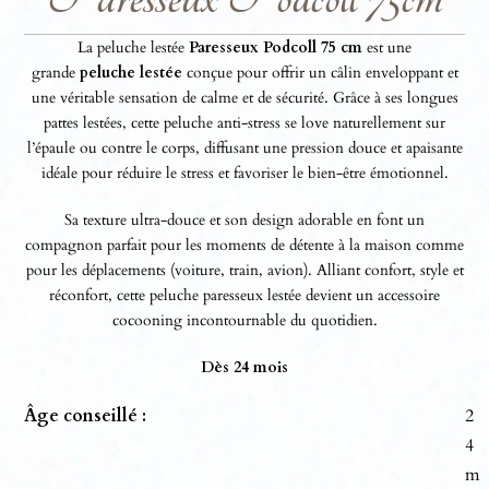
La peluche lestée
Paresseux Podcoll 75 cm
est une
grande
peluche lestée
conçue pour offrir un câlin enveloppant et
une véritable sensation de calme et de sécurité. Grâce à ses longues
pattes lestées, cette peluche anti-stress se love naturellement sur
l’épaule ou contre le corps, diffusant une pression douce et apaisante
idéale pour réduire le stress et favoriser le bien-être émotionnel.
Sa texture ultra-douce et son design adorable en font un
compagnon parfait pour les moments de détente à la maison comme
pour les déplacements (voiture, train, avion). Alliant confort, style et
réconfort, cette peluche paresseux lestée devient un accessoire
cocooning incontournable du quotidien.
Dès 24 mois
Âge conseillé :
2
4
m