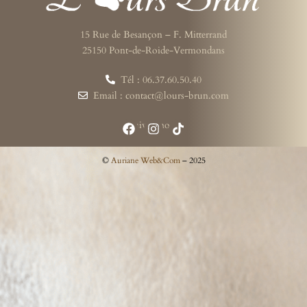
15 Rue de Besançon – F. Mitterrand
25150 Pont-de-Roide-Vermondans
Tél : 06.37.60.50.40
Email : contact@lours-brun.com
Suivez-nous
©
Auriane Web&Com
– 2025