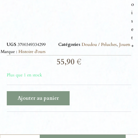
o
i
s
e
t
UGS
3700349334299
Catégories
Doudou / Peluches
,
Jouets
+
Marque :
Histoire d'ours
55,90
€
Plus que 1 en stock
Ajouter au panier