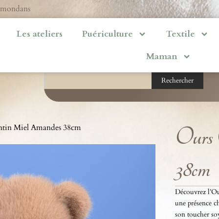
ermondans
Les ateliers
Puériculture
Textile
Maman
Rechercher
ntin Miel Amandes 38cm
Ours
38cm
Découvrez l’Ou
une présence ch
son toucher so