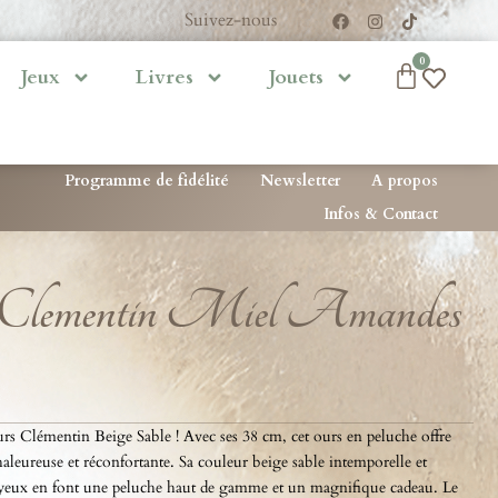
Suivez-nous
0
Jeux
Livres
Jouets
Programme de fidélité
Newsletter
A propos
Infos & Contact
 Clementin Miel Amandes
rs Clémentin Beige Sable ! Avec ses 38 cm, cet ours en peluche offre
aleureuse et réconfortante. Sa couleur beige sable intemporelle et
yeux en font une peluche haut de gamme et un magnifique cadeau. Le