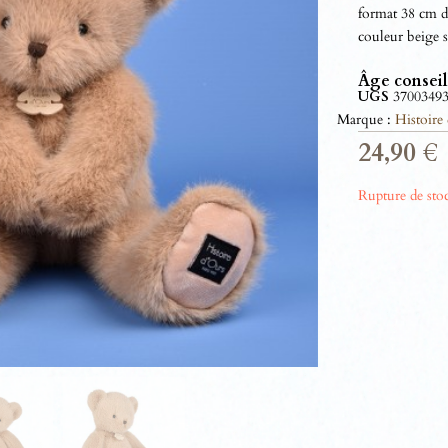
format 38 cm de
couleur beige s
Âge conseil
UGS
3700349
Marque :
Histoire
24,90
€
Rupture de sto