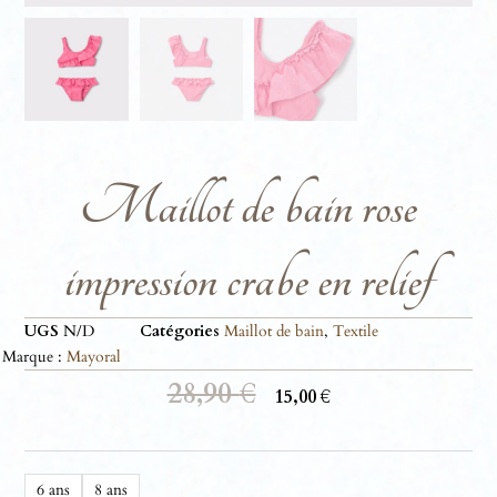
Maillot de bain rose
impression crabe en relief
UGS
N/D
Catégories
Maillot de bain
,
Textile
Marque :
Mayoral
28,90
€
15,00
€
6 ans
8 ans