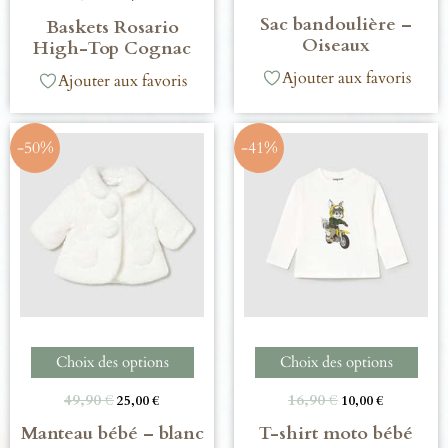
Sac bandoulière –
Baskets Rosario
Oiseaux
High-Top Cognac
Ajouter aux favoris
Ajouter aux favoris
-50%
-41%
Choix des options
Choix des options
49,90
€
16,90
€
25,00
€
10,00
€
Manteau bébé – blanc
T-shirt moto bébé