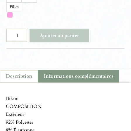
Filles
Ajouter au panier
Description
Informations complémentaires
Description
Bikini
COMPOSITION
Extèrieur
92% Polyester
8% Élasthanne