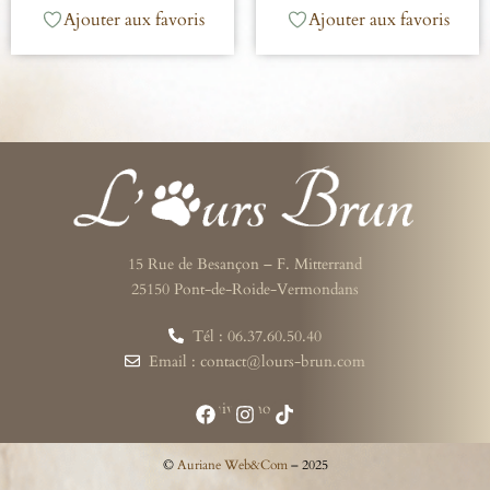
Ajouter aux favoris
Ajouter aux favoris
15 Rue de Besançon – F. Mitterrand
25150 Pont-de-Roide-Vermondans
Tél : 06.37.60.50.40
Email : contact@lours-brun.com
Suivez-nous
©
Auriane Web&Com
– 2025