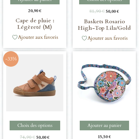
20,90
€
81,90
€
50,00
€
Cape de pluie :
Baskets Rosario
Légèreté (M)
High-Top Lila/Gold
Ajouter aux favoris
Ajouter aux favoris
-33%
Choix des options
Ajouter au panier
74,90
€
15,50
€
50,00
€