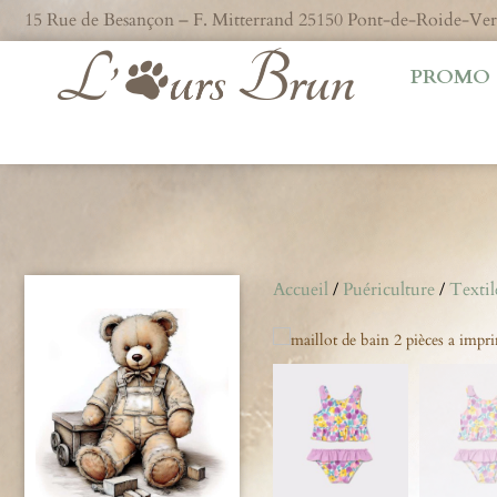
15 Rue de Besançon – F. Mitterrand 25150 Pont-de-Roide-V
PROMO
Accueil
/
Puériculture
/
Textil