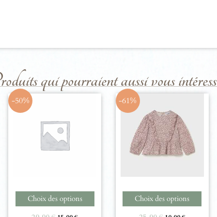
duits qui pourraient aussi vous intéresse
-50%
-61%
Choix des options
Choix des options
29,90
€
25,90
€