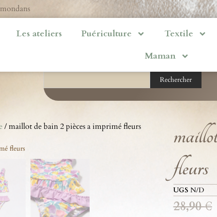
ermondans
Les ateliers
Puériculture
Textile
Maman
Rechercher
e
/ maillot de bain 2 pièces a imprimé fleurs
maillo
fleurs
UGS
N/D
28,90
€