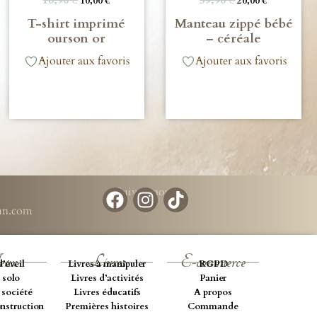
10,00
€
20,00
€
T-shirt imprimé
Manteau zippé bébé
ourson or
– céréale
Ajouter aux favoris
Ajouter aux favoris
Suivez-nous
run.com
eux
Livres
E-commerce
d’éveil
Livres à manipuler
RGPD
 solo
Livres d’activités
Panier
 société
Livres éducatifs
A propos
onstruction
Premières histoires
Commande