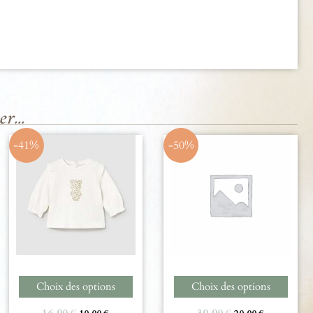
r...
-41%
-50%
Choix des options
Choix des options
16,90
€
39,90
€