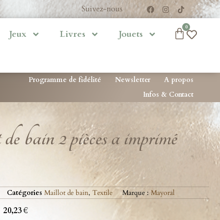
Suivez-nous
0
Jeux
Livres
Jouets
Programme de fidélité
Newsletter
A propos
Infos & Contact
t de bain 2 pièces a imprimé
Catégories
Maillot de bain
,
Textile
Marque :
Mayoral
20,23
€