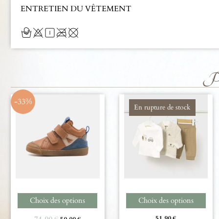
ENTRETIEN DU VÊTEMENT
Pro
-33%
En rupture de stock
Choix des options
Choix des options
74,90
€
51,90
€