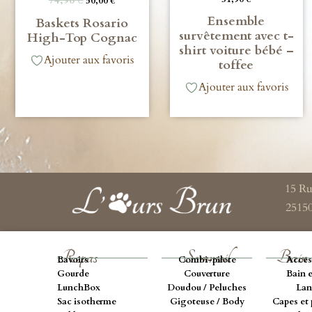
50,00
€
Ensemble
Baskets Rosario
survêtement avec t-
High-Top Cognac
shirt voiture bébé –
Ajouter aux favoris
toffee
Ajouter aux favoris
15 Ru
2515
Repas
Sommeil
Bain 
Bavoirs
Combi-pilote
Acces
Gourde
Couverture
Bain e
LunchBox
Doudou / Peluches
Lan
Sac isotherme
Gigoteuse / Body
Capes et 