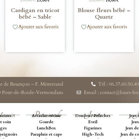
15,00
€
10,00
€
Cardigan en tricot
Blouse fleurs bébé –
bébé – Sable
Quartz
Ajouter aux favoris
Ajouter aux favoris
e de Besançon – F. Mitterrand
Tél : 06.37.60.50.40
0 Pont-de-Roide-Vermondans
Email : contact@lours-b
& soin
Promenade
Jouets
J
soires
Attache-tétine
Doudou / Peluches
Jeux 
t soin
Gourde
Eveil
Jeux
ges
LunchBox
Figurines
Jeux de
peignoirs
Parapluie et cape
High-Tech
Jeux de c