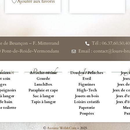
Ajouter aux favoris
e de Besançon – F. Mitterrand
Tél : 06.37.60.50.40
0 Pont-de-Roide-Vermondans
Email : contact@lours-b
& soin
Promenade
Jouets
J
soires
Attache-tétine
Doudou / Peluches
Jeux 
t soin
Gourde
Eveil
Jeux
ges
LunchBox
Figurines
Jeux de
peignoirs
Parapluie et cape
High-Tech
Jeux de c
à langer
Sac à langer
Jouets en bois
Jeux d’e
de bain
Tapis à langer
Loisirs créatifs
Jeux d’
e toilette
Papeterie
Mus
Poupées
Puz
©
Auriane Web&Com
– 2025