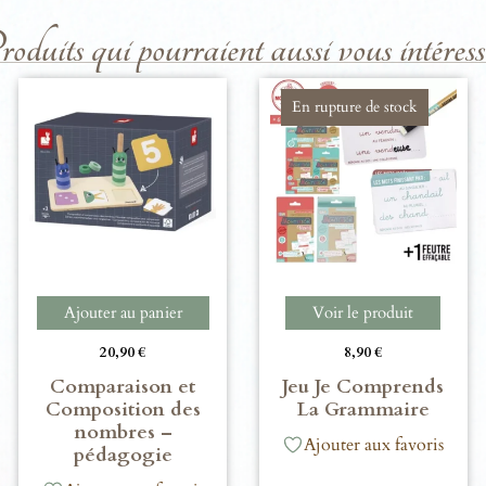
duits qui pourraient aussi vous intéresse
En rupture de stock
Ajouter au panier
Voir le produit
20,90
€
8,90
€
Comparaison et
Jeu Je Comprends
Composition des
La Grammaire
nombres –
Ajouter aux favoris
pédagogie