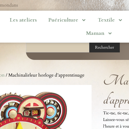
ermondans
Les ateliers
Puériculture
Textile
Maman
Rechercher
ion
/ Machinalirleur horloge d’apprentissage
Machi
d’appr
Tic-tac, tic-tac
Laissez-vous sé
l’heure et à vo