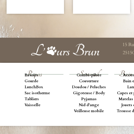
15 Ru
2515
Repas
Sommeil
Bain 
Bavoirs
Combi-pilote
Acces
Gourde
Couverture
Bain e
LunchBox
Doudou / Peluches
Lan
Sac isotherme
Gigoteuse / Body
Capes et 
Tabliers
Pyjamas
Matelas 
Vaisselle
Nid d’ange
Jouets 
Veilleuse mobile
Trousse d