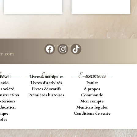
Suivez-nous
run.com
eux
Livres
E-commerce
d’éveil
Livres à manipuler
RGPD
 solo
Livres d’activités
Panier
 société
Livres éducatifs
A propos
onstruction
Premières histoires
Commande
xtérieurs
Mon compte
éducation
Mentions légales
ique
Conditions de vente
zles