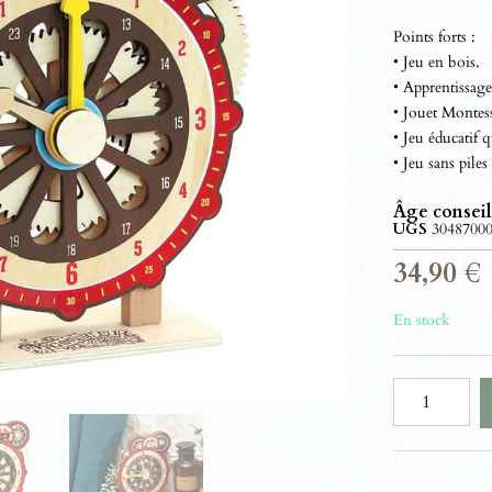
Points forts :
• Jeu en bois.
• Apprentissage
• Jouet Montess
• Jeu éducatif 
• Jeu sans pile
Âge conseil
UGS
3048700
34,90
€
En stock