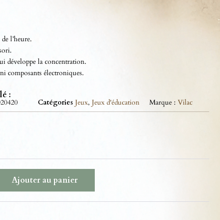
 de l’heure.
ori.
qui développe la concentration.
s ni composants électroniques.
lé :
020420
Catégories
Jeux
,
Jeux d'éducation
Marque :
Vilac
Ajouter au panier