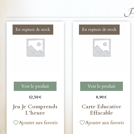
Pro
En rupture de stock
En rupture de stock
Voir le produit
Voir le produit
12,50
€
8,90
€
Jeu Je Comprends
Carte Educative
L’heure
Effacable
Ajouter aux favoris
Ajouter aux favoris