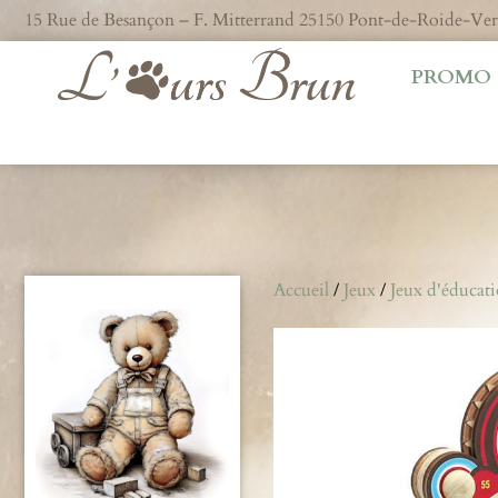
15 Rue de Besançon – F. Mitterrand 25150 Pont-de-Roide-V
PROMO
Accueil
/
Jeux
/
Jeux d'éducat