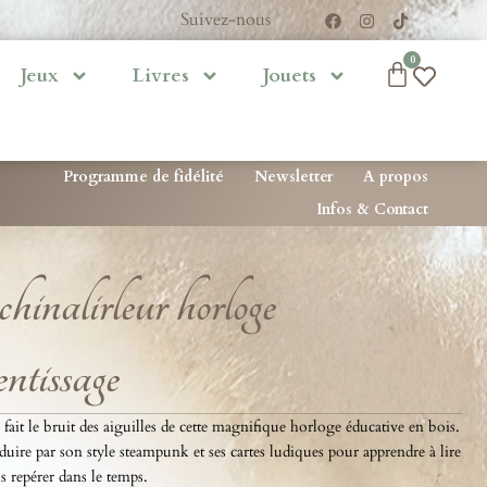
Suivez-nous
0
Jeux
Livres
Jouets
Programme de fidélité
Newsletter
A propos
Infos & Contact
nalirleur horloge
entissage
, fait le bruit des aiguilles de cette magnifique horloge éducative en bois.
duire par son style steampunk et ses cartes ludiques pour apprendre à lire
us repérer dans le temps.