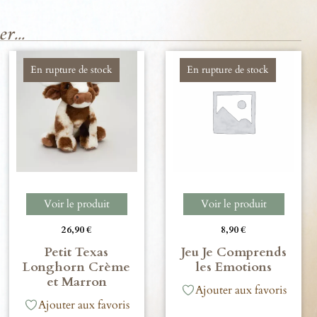
r...
En rupture de stock
En rupture de stock
Voir le produit
Voir le produit
26,90
€
8,90
€
Petit Texas
Jeu Je Comprends
Longhorn Crème
les Emotions
et Marron
Ajouter aux favoris
Ajouter aux favoris