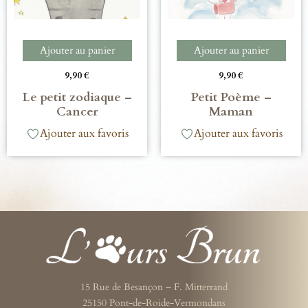
Ajouter au panier
Ajouter au panier
9,90
€
9,90
€
Le petit zodiaque –
Petit Poème –
Cancer
Maman
Ajouter aux favoris
Ajouter aux favoris
15 Rue de Besançon – F. Mitterrand
25150 Pont-de-Roide-Vermondans