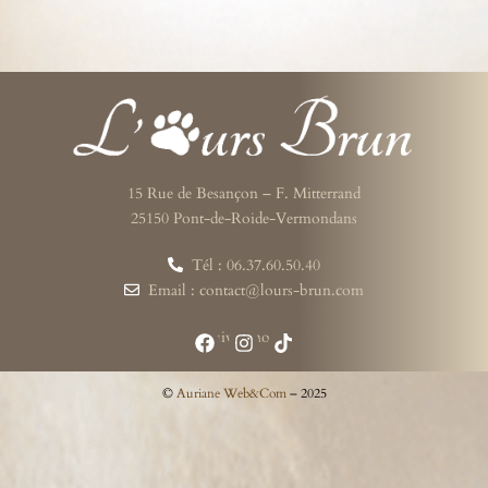
15 Rue de Besançon – F. Mitterrand
25150 Pont-de-Roide-Vermondans
Tél : 06.37.60.50.40
Email : contact@lours-brun.com
Suivez-nous
©
Auriane Web&Com
– 2025