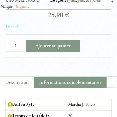
UGS
3421277806312
Catégories
Jeux
,
Jeux de société
+
Marque :
Gigamic
25,90
€
En stock
Ajouter au panier
Description
Informations complémentaires
Description
Auteur(s) :
Marsha J. Falco
Temps de jeu (de) :
30