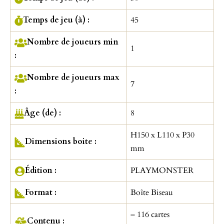
Temps de jeu (à) :
45
Nombre de joueurs min
1
:
Nombre de joueurs max
7
:
Âge (de) :
8
H150 x L110 x P30
Dimensions boite :
mm
Édition :
PLAYMONSTER
Format :
Boîte Biseau
– 116 cartes
Contenu :