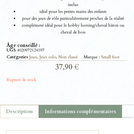
inclus
idéal pour les petites mains des enfants
pour des jeux de rôle particulièrement proches de la réalité
complément idéal pour le hobby horsing/cheval bâton ou
cheval de bois
Âge conseillé :
UGS
4020972124197
Catégories
Jeux
,
Jeux solo
,
Non classé
Marque :
Small foot
37,90
€
Rupture de stock
Description
Informations complémentaires
Description