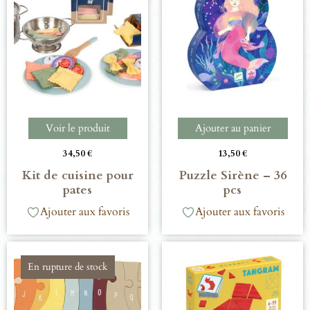
Voir le produit
Ajouter au panier
34,50
€
13,50
€
Kit de cuisine pour
Puzzle Sirène – 36
pates
pcs
Ajouter aux favoris
Ajouter aux favoris
En rupture de stock