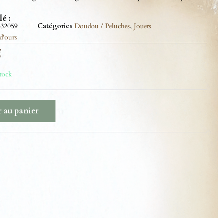
lé :
332059
Catégories
Doudou / Peluches
,
Jouets
 d'ours
€
stock
 au panier