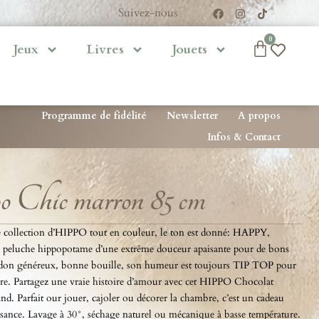
Suivez-nous
0
Jeux
Livres
Jouets
Programme de fidélité
Newsletter
A propos
Infos & Contact
 Chic marron 85 cm
le collection d’HIPPO tout en couleur, le ton est donné: HAPPY,
peluche hippopotame d’une extrême douceur apaisante pour de bons
 bidon généreux, bonne bouille, son humeur est toujours TIP TOP pour
ire. Partagez une vraie histoire d’amour avec cet HIPPO Chocolat
. Parfait our jouer, cajoler ou décorer la chambre, c’est un cadeau
issance. Lavage à 30°, séchage naturel ou mécanique à basse température.