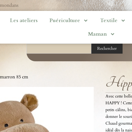
ermondans
Les ateliers
Puériculture
Textile
Maman
Rechercher
 marron 85 cm
Hippo
Avec cette bel
HAPPY ! Cette 
petits câlins,
donner le sour
Chaud gourmand
idéal dès la na