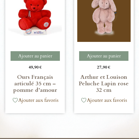
Ajouter au panier
Ajouter au panier
49,90
€
27,90
€
Ours Français
Arthur et Louison
articulé 35 cm –
Peluche Lapin rose
pomme d’amour
32 cm
Ajouter aux favoris
Ajouter aux favoris