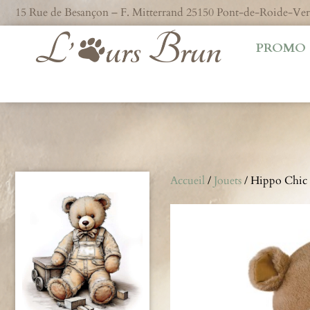
15 Rue de Besançon – F. Mitterrand 25150 Pont-de-Roide-V
PROMO
Accueil
/
Jouets
/ Hippo Chic