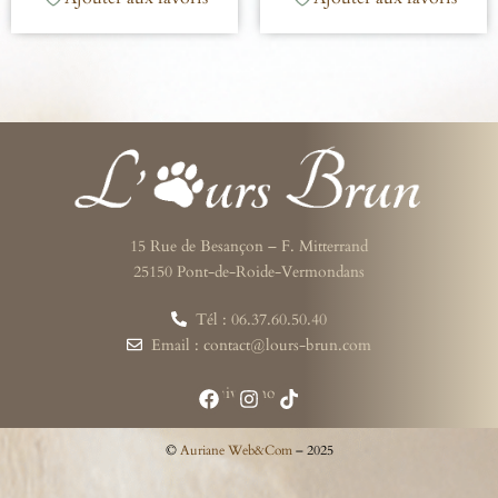
15 Rue de Besançon – F. Mitterrand
25150 Pont-de-Roide-Vermondans
Tél : 06.37.60.50.40
Email : contact@lours-brun.com
Suivez-nous
©
Auriane Web&Com
– 2025