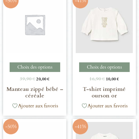
-50%
-41%
Choix des options
Choix des options
39,90
€
16,90
€
20,00
€
10,00
€
Manteau zippé bébé –
T-shirt imprimé
céréale
ourson or
Ajouter aux favoris
Ajouter aux favoris
-50%
-41%