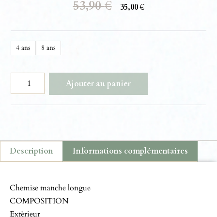
53,90
€
35,00
€
4 ans
8 ans
Ajouter au panier
Description
Informations complémentaires
Description
Chemise manche longue
COMPOSITION
Extèrieur