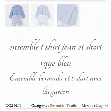
ensemble t shirt jean et short
rayé bleu
Ensemble bermuda et t-shirt avec
lin garçon
UGS
N/D
Catégories
Ensemble
,
Textile
Marque :
Mayoral