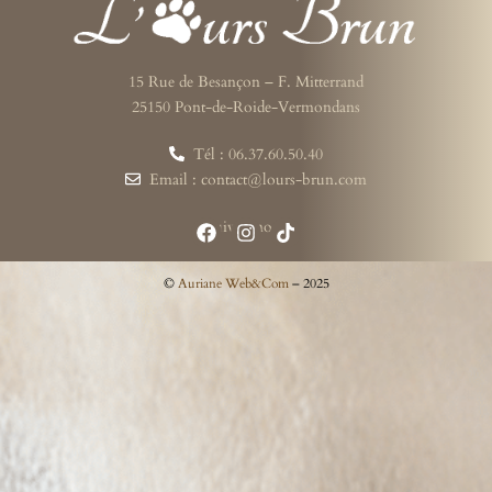
15 Rue de Besançon – F. Mitterrand
25150 Pont-de-Roide-Vermondans
Tél : 06.37.60.50.40
Email : contact@lours-brun.com
Suivez-nous
©
Auriane Web&Com
– 2025