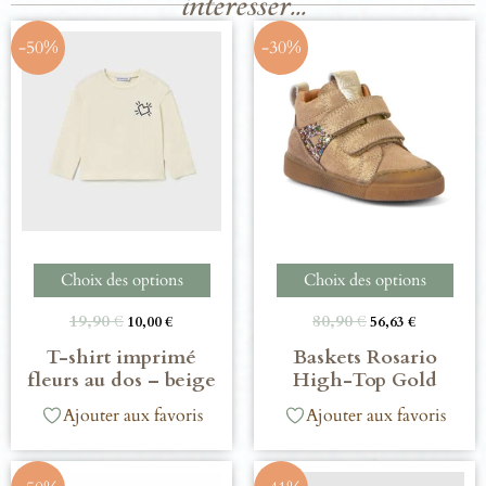
intéresser...
-50%
-30%
Choix des options
Choix des options
19,90
€
80,90
€
10,00
€
56,63
€
T-shirt imprimé
Baskets Rosario
fleurs au dos – beige
High-Top Gold
Ajouter aux favoris
Ajouter aux favoris