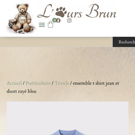
0
Recherch
Accueil
/
Puériculture
/
Textile
/ ensemble t shirt jean et
short rayé bleu