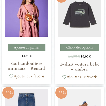
Ajouter au panier
Choix des options
14,90
€
16,90
€
10,00
€
Sac bandoulière
T-shirt voiture bébé
animaux – Renard
– ombre
Ajouter aux favoris
Ajouter aux favoris
-30%
-33%