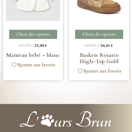
Choix des options
Choix des options
49,90
€
80,90
€
25,00
€
56,63
€
Manteau bébé – blanc
Baskets Rosario
High-Top Gold
Ajouter aux favoris
Ajouter aux favoris