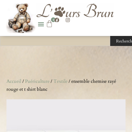
0
Recherch
Accueil
/
Puériculture
/
Textile
/ ensemble chemise rayé
rouge et t shirt blanc