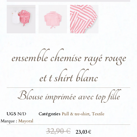
ensemble chemise rayé rouge
et t shirt blanc
Blouse imprimée avec top fille
UGS
N/D
Catégories
Pull & tee-shirt
,
Textile
Marque :
Mayoral
32,90
€
23,03
€