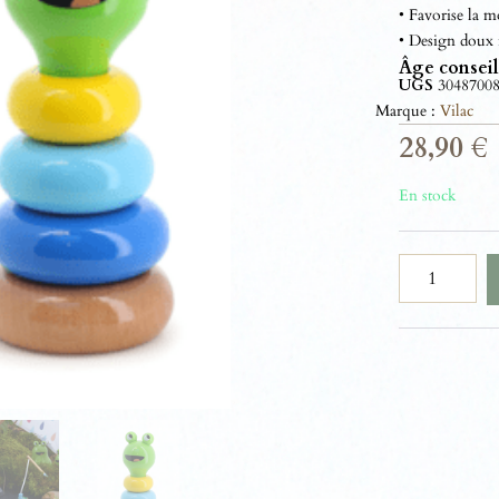
• Favorise la mo
• Design doux i
Âge conseil
UGS
3048700
Marque :
Vilac
28,90
€
En stock