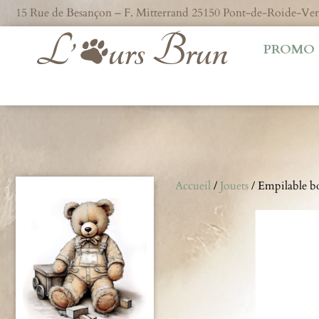
15 Rue de Besançon – F. Mitterrand 25150 Pont-de-Roide-V
PROMO
Accueil
/
Jouets
/ Empilable bo