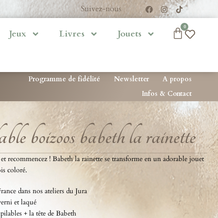
Suivez-nous
0
Jeux
Livres
Jouets
Programme de fidélité
Newsletter
A propos
Infos & Contact
ble boizoos babeth la rainette
et recommencez ! Babeth la rainette se transforme en un adorable jouet
is coloré.
rance dans nos ateliers du Jura
verni et laqué
ilables + la tête de Babeth