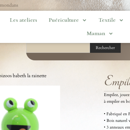
ermondans
Les ateliers
Puériculture
Textile
Maman
Rechercher
izoos babeth la rainette
Empila
Empilez, jouez 
à empiler en bo
• Fabriqué en F
• Bois naturel 
• 3 anneaux emp