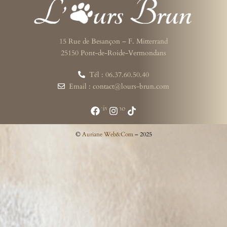
15 Rue de Besançon – F. Mitterrand
25150 Pont-de-Roide-Vermondans
Tél : 06.37.60.50.40
Email : contact@lours-brun.com
Suivez-nous
©
Auriane Web&Com
– 2025