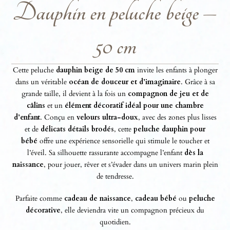
Dauphin en peluche beige –
50 cm
Cette peluche
dauphin beige de 50 cm
invite les enfants à plonger
dans un véritable
océan de douceur et d’imaginaire
. Grâce à sa
grande taille, il devient à la fois un
compagnon de jeu et de
câlins
et un
élément décoratif idéal pour une chambre
d’enfant
. Conçu en
velours ultra-doux
, avec des zones plus lisses
et de
délicats détails brodés
, cette
peluche dauphin pour
bébé
offre une expérience sensorielle qui stimule le toucher et
l’éveil. Sa silhouette rassurante accompagne l’enfant
dès la
naissance
, pour jouer, rêver et s’évader dans un univers marin plein
de tendresse.
Parfaite comme
cadeau de naissance
,
cadeau bébé
ou
peluche
décorative
, elle deviendra vite un compagnon précieux du
quotidien.