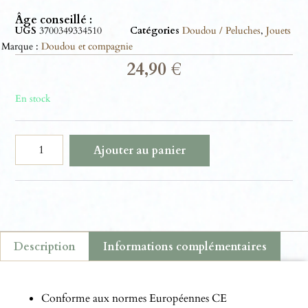
Âge conseillé :
UGS
3700349334510
Catégories
Doudou / Peluches
,
Jouets
Marque :
Doudou et compagnie
24,90
€
En stock
Ajouter au panier
Description
Informations complémentaires
Description
Conforme aux normes Européennes CE