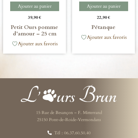
Ajouter au panier
Ajouter au panier
39,90
€
22,90
€
Petit Ours pomme
Pétanque
d’amour – 25 cm
Ajouter aux favoris
Ajouter aux favoris
15 Rue de Besançon – F. Mitterrand
25150 Pont-de-Roide-Vermondans
Tél : 06.37.60.50.40