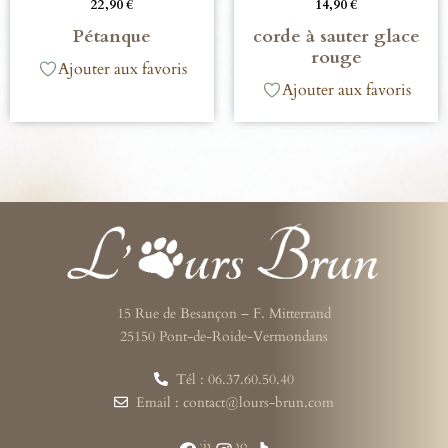
22,90
€
14,90
€
Pétanque
corde à sauter glace
rouge
Ajouter aux favoris
Ajouter aux favoris
15 Rue de Besançon – F. Mitterrand
25150 Pont-de-Roide-Vermondans
Tél : 06.37.60.50.40
Email : contact@lours-brun.com
Suivez-nous