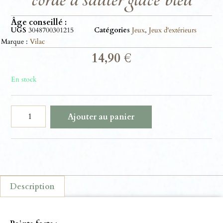
Âge conseillé :
UGS
3048700301215
Catégories
Jeux
,
Jeux d'extérieurs
Marque :
Vilac
14,90
€
En stock
Ajouter au panier
Description
Description