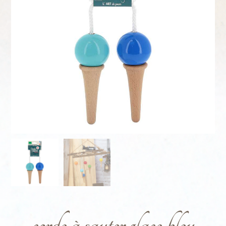
corde à sauter glace bleu