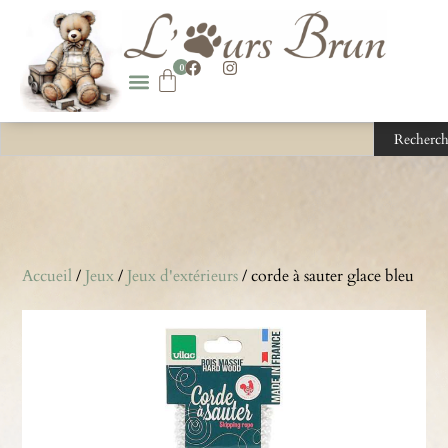
0
Recherch
Accueil
/
Jeux
/
Jeux d'extérieurs
/ corde à sauter glace bleu