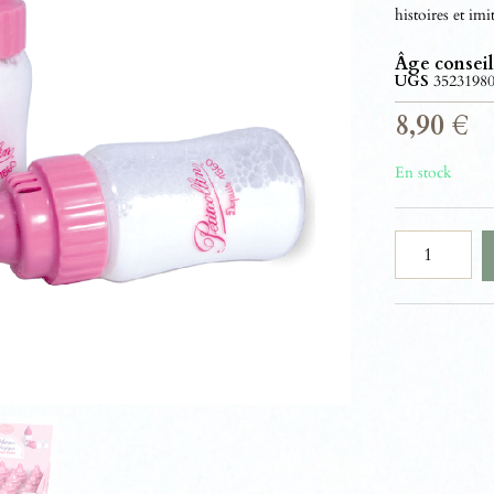
histoires et imi
Âge conseil
UGS
3523198
8,90
€
En stock