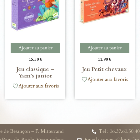
Ajouter au panier
Ajouter au panier
15,50
€
11,90
€
Jeu classique –
Jeu Petit chevaux
Yam’s junior
Ajouter aux favoris
Ajouter aux favoris
e de Besançon – F. Mitterrand
Tél : 06.37.60.50.40
0 Pont-de-Roide-Vermondans
Email : contact@lours-b