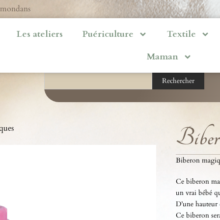
ermondans
Les ateliers
Puériculture
Textile
Maman
Rechercher
ques
Biber
Biberon magiq
Ce biberon magi
un vrai bébé qu
D’une hauteur d
Ce biberon sera