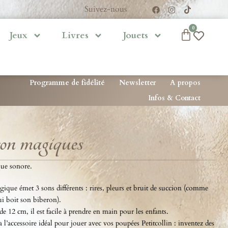
Suivez-nous
0
Jeux
Livres
Jouets
Programme de fidélité
Newsletter
A propos
Infos & Contact
on magiques
ue sonore.
que émet 3 sons différents : rires, pleurs et bruit de succion (comme
i boit son biberon).
e 12 cm, il est facile à prendre en main pour les enfants.
 l’accessoire idéal pour jouer avec vos poupées Petitcollin : inventez des