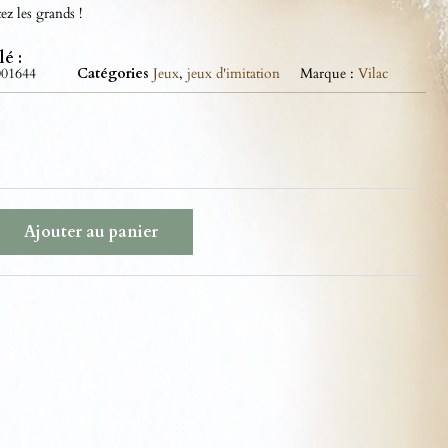
tez les grands !
lé :
001644
Catégories
Jeux
,
jeux d'imitation
Marque :
Vilac
Ajouter au panier