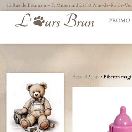
15 Rue de Besançon – F. Mitterrand 25150 Pont-de-Roide-V
PROMO
Accueil
/
Jeux
/ Biberon magi