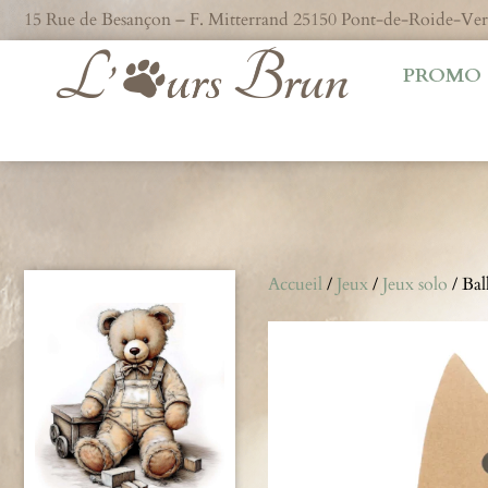
15 Rue de Besançon – F. Mitterrand 25150 Pont-de-Roide-V
PROMO
Accueil
/
Jeux
/
Jeux solo
/ Bal