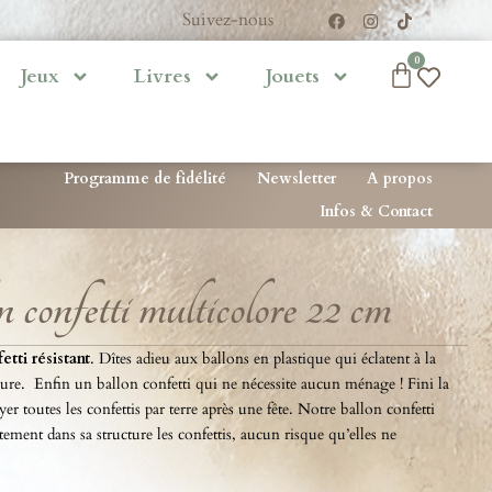
Suivez-nous
0
Jeux
Livres
Jouets
Programme de fidélité
Newsletter
A propos
Infos & Contact
 confetti multicolore 22 cm
etti résistant
. Dîtes adieu aux ballons en plastique qui éclatent à la
re. Enfin un ballon confetti qui ne nécessite aucun ménage ! Fini la
er toutes les confettis par terre après une fête. Notre ballon confetti
tement dans sa structure les confettis, aucun risque qu’elles ne