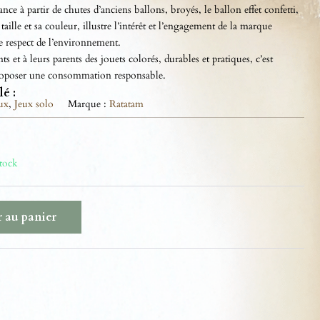
nce à partir de chutes d’anciens ballons, broyés, le ballon effet confetti,
taille et sa couleur, illustre l’intérêt et l’engagement de la marque
e respect de l’environnement.
ts et à leurs parents des jouets colorés, durables et pratiques, c’est
roposer une consommation responsable.
lé :
ux
,
Jeux solo
Marque :
Ratatam
stock
 au panier