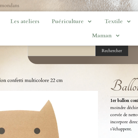
ermondans
Les ateliers
Puériculture
Textile
Maman
Rechercher
lon confetti multicolore 22 cm
Ballon
1er ballon conf
moindre déchiru
corvée de nettoy
incorpore direc
s’échappent.